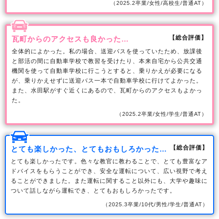
（2025.2卒業/女性/高校生/普通AT）
【総合評価】
瓦町からのアクセスも良かった…
全体的によかった。私の場合、送迎バスを使っていたため、放課後
と部活の間に自動車学校で教習を受けたり、本来自宅から公共交通
機関を使って自動車学校に行こうとすると、乗りかえが必要になる
が、乗りかえせずに送迎バス一本で自動車学校に行けてよかった。
また、水田駅がすぐ近くにあるので、瓦町からのアクセスもよかっ
た。
（2025.2卒業/女性/学生/普通AT）
【総合評価】
とても楽しかった、とてもおもしろかった…
とても楽しかったです。色々な教官に教わることで、とても豊富なア
ドバイスをもらうことができ、安全な運転について、広い視野で考え
ることができました。また運転に関すること以外にも、大学や趣味に
ついて話しながら運転でき、とてもおもしろかったです。
（2025.3卒業/10代/男性/学生/普通AT）