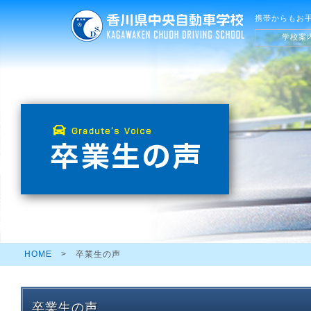
携帯からもお
学校案
教習の流
キャンペ
普通車
初心運転
ほほえみ
大型二輪
安心パッ
HOME
> 卒業生の声
卒業生の声