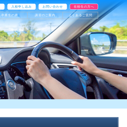
入校申し込み
お問い合わせ
在校生の方へ
卒業生の声
講習のご案内
よくあるご質問
施設紹介
準中型車
その他の講習
アクセス
普通二種
けん引
セット割引
MTとATの違い