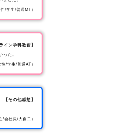
/女性/学生/普通MT）
ライン学科教習】
かった。
/女性/学生/普通AT）
【その他感想】
/男性/会社員/大自二）