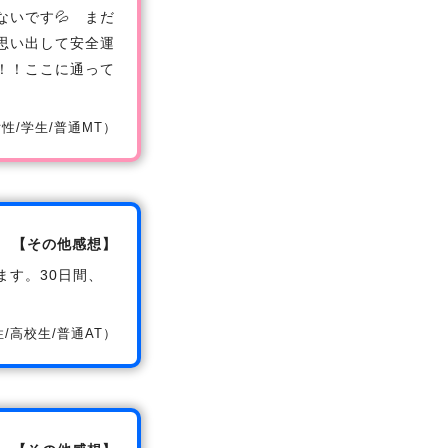
いです💦 まだ
思い出して安全運
！！ここに通って
/女性/学生/普通MT）
【その他感想】
す。30日間、
男性/高校生/普通AT）