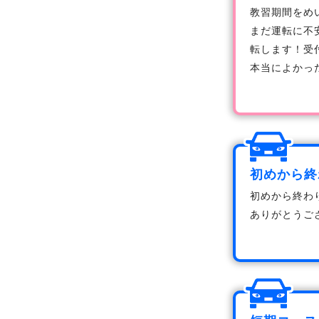
教習期間をめ
まだ運転に不
転します！受
本当によかっ
初めから終
初めから終わ
ありがとうご