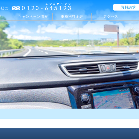
資料請求
手軽に！
内
キャンペーン情報
車種別料金表
アクセス
れ
ーン情報
者講習
入校のご案内
ドローンスクール
大型車
ブラッシュアップ講習
教習環境
つばさプラン
中型車
企業講習
通信
社長の挨拶
普通二輪
大型特殊
ク
応援パック
短期コース