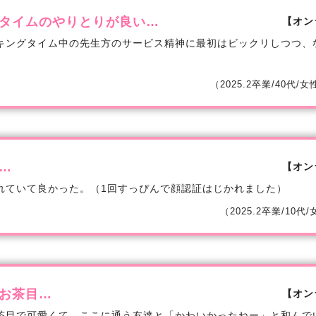
タイムのやりとりが良い…
【オン
キングタイム中の先生方のサービス精神に最初はビックリしつつ、
（2025.2卒業/40代/
…
【オン
れていて良かった。（1回すっぴんで顔認証はじかれました）
（2025.2卒業/10代
お茶目…
【オン
茶目で可愛くて、ここに通う友達と「かわいかったねー」と和んで